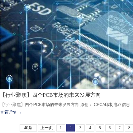
【行业聚焦】四个PCB市场的未来发展方向
【行业聚焦】四个PCB市场的未来发展方向 原创： CPCA印制电路信息
查看详情 →
40条
上一页
1
2
3
4
5
6
7
8