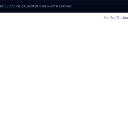
kehuilong.cn 2018-2020 © All Right Reserved.
SeidNew
Design